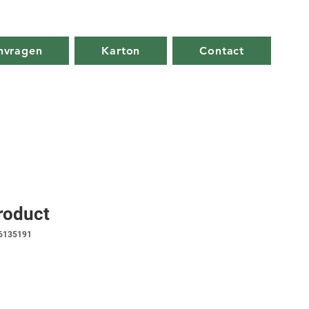
nvragen
Karton
Contact
product
76135191