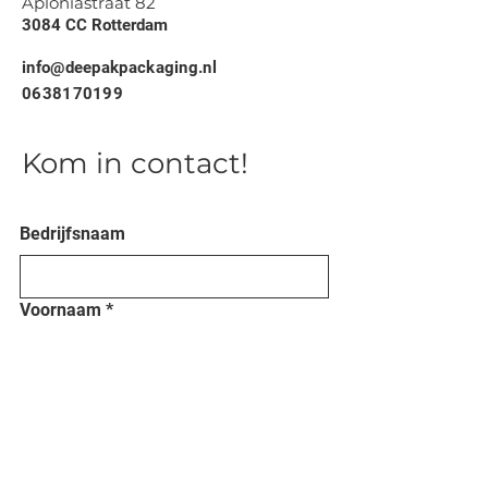
Aploniastraat 82
3084 CC Rotterdam
info@deepakpackaging.nl
0638170199
Kom in contact!
Bedrijfsnaam
Voornaam
*
Phone
E-mail
*